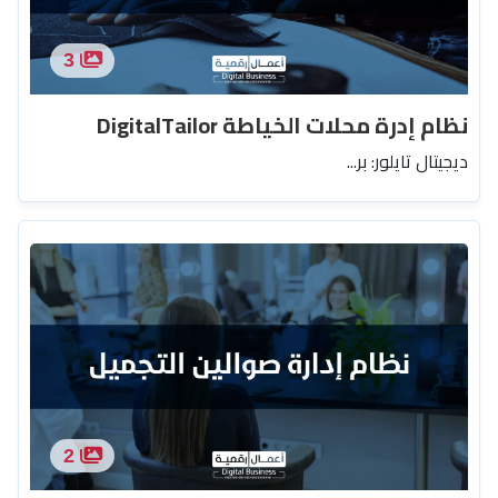
3
نظام إدرة محلات الخياطة DigitalTailor
ديجيتال تايلور: بر...
2